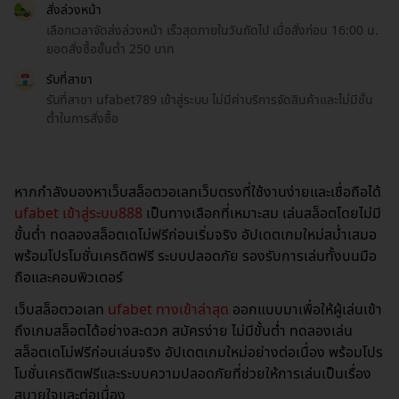
สั่งล่วงหน้า
เลือกเวลาจัดส่งล่วงหน้า เร็วสุดภายในวันถัดไป เมื่อสั่งก่อน 16:00 น.
ยอดสั่งซื้อขั้นต่ำ 250 บาท
รับที่สาขา
รับที่สาขา ufabet789 เข้าสู่ระบบ ไม่มีค่าบริการจัดสินค้าและไม่มีขั้น
ต่ำในการสั่งซื้อ
หากกำลังมองหาเว็บสล็อตวอเลทเว็บตรงที่ใช้งานง่ายและเชื่อถือได้
ufabet เข้าสู่ระบบ888
เป็นทางเลือกที่เหมาะสม เล่นสล็อตโดยไม่มี
ขั้นต่ำ ทดลองสล็อตเดโม่ฟรีก่อนเริ่มจริง อัปเดตเกมใหม่สม่ำเสมอ
พร้อมโปรโมชั่นเครดิตฟรี ระบบปลอดภัย รองรับการเล่นทั้งบนมือ
ถือและคอมพิวเตอร์
เว็บสล็อตวอเลท
ufabet ทางเข้าล่าสุด
ออกแบบมาเพื่อให้ผู้เล่นเข้า
ถึงเกมสล็อตได้อย่างสะดวก สมัครง่าย ไม่มีขั้นต่ำ ทดลองเล่น
สล็อตเดโม่ฟรีก่อนเล่นจริง อัปเดตเกมใหม่อย่างต่อเนื่อง พร้อมโปร
โมชั่นเครดิตฟรีและระบบความปลอดภัยที่ช่วยให้การเล่นเป็นเรื่อง
สบายใจและต่อเนื่อง